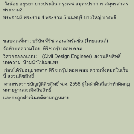
วังน้อย อยุธยา บางประอิน กรุงเทพ สมุทรปราการ สมุทรสาคร
พระราม2
พระราม3 พระราม 4 พระราม 5 นนทบุรี บางใหญ่ บางพลี
ขอบคุณที่มา : บริษัท ทีริช คอนสทรัคชั่น (ไทยแลนด์)
จัดทำบทความโดย: ทีริช กรุ๊ป ดอท คอม
วิศวกรออกแบบ : (Civil Design Engineer) สงวนลิขสิทธิ์
บทความ ห้ามนำไปเผยแพร่
ก่อนได้รับอนุยาตจาก ทีริช กรุ๊ป ดอท คอม ความทั้งหมดในเว็บ
นี้ สงวนลิขสิทธิ์
ตามพระราชบัญญัติลิขสิทธิ์ พ.ศ. 2558 ผู้ใดฝ่าฝืนถือว่าทำผิดกฏ
หมายฐานละเมิดลิขสิทธิ์
และจะถูกดำเนินคดีตามกฏหมาย