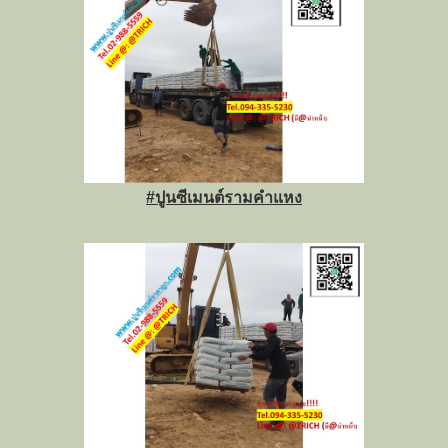
#ปูนซีเมนต์รามคำแหง