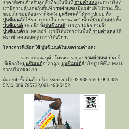
ราคาพิเศษ สำหรับลูกค้าที่อยุ่ในพื้นที่
รามคำแหง
เพราะบริษัท
เรามีความคุ้นเคยกับพื้นที่
รามคำแหง
เป้นอย่างดี ไม่ว่าจะเป็น
ซอยเล็กซอยน้อย เราก็จัดส่ง
ปูนซีเมนต์
ได้ทุกรูปแบบ ท้้ง
ปูนซีเมนต์
ที่ใช้รถ กระบะในการขนส่งเข้าพื้นที่
รามคำแหง
ทั้ง
ปูนซีเมนต์
รถ6 ล้อ ทั้ง
ปูนซีเมนต์
บรรทุก 10ล้อ รวมถึง
ปูนซีเมนต์
รถ เทลเลอร์ เรามีให้บริการในพื้นที่
รามคำแหง
ได้
ค่อนข้างคลอบคลุม การให้บริการ
โครงการที่เลือกใข้ ปูนซีเมนต์ในเขตรามคำแหง
ขอขอบคุณ นู๋ดี โครงการอยู่สุข
รามคำแหง
-มีนบุรี
ที่เลือกใช้
ปูนซีเมนต์
ราคาถูก
ปูนซีเมนต์
สำเร็จรูป ทีพีไอ M210
จากบริษัทของเรา
ติดต่อสั่งซื้อสินค้า บริการของเราได้ 02 988 5559, 094-335-
5230, 089 795722,081-493-5452