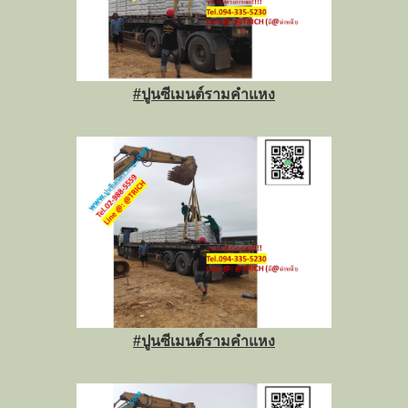
#ปูนซีเมนต์รามคำแหง
#ปูนซีเมนต์รามคำแหง