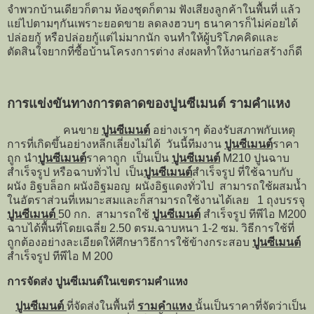
จำพวกบ้านเดียวก็ตาม ห้องชุดก็ตาม ฟังเสียงลูกค้าในพื้นที่ แล้ว
แย่ไปตามๆกันเพราะยอดขาย ลดลงฮวบๆ ธนาคารก็ไม่ค่อยได้
ปล่อยกู้ หรือปล่อยกู้แต่ไม่มากนัก จนทำให้ผู้บริโภคคิดและ
ตัดสินใจยากที่ซื้อบ้านโครงการต่าง ส่งผลทำให้งานก่อสร้างก็ดี
การแข่งขันทางการตลาดของปูนซีเมนต์ รามคำแหง
คนขาย
ปูนซีเมนต์
อย่างเราๆ ต้องรับสภาพกับเหตุ
การที่เกิดขึ้นอย่างหลีกเลี่ยงไม่ได้ วันนี้ทีมงาน
ปูนซีเมนต์
ราคา
ถูก นำ
ปูนซีเมนต์
ราคาถูก เป็นเป็น
ปูนซีเมนต์
M210 ปูนฉาบ
สำเร็จรูป หรือฉาบทั่วไป เป็น
ปูนซีเมนต์
สำเร็จรูป ที่ใช้ฉาบกับ
ผนัง อิฐบล็อก ผนังอิฐมอญ ผนังอิฐแดงทั่วไป สามารถใช้ผสมน้ำ
ในอัตราส่วนที่เหมาะสมและก็สามารถใช้งานได้เลย 1 ถุงบรรจุ
ปูนซีเมนต์
50 กก. สามารถใช้
ปูนซีเมนต์
สำเร็จรูป ทีพีไอ M200
ฉาบได้พื้นที่โดยเฉลี่ย 2.50 ตรม.ฉาบหนา 1-2 ซม. วิธีการใช้ที่
ถูกต้องอย่างละเอียดให้ศึกษาวิธีการใช้ข้างกระสอบ
ปูนซีเมนต์
สำเร็จรูป ทีพีไอ M 200
การจัดส่ง ปูนซีเมนต์ในเขตรามคำแหง
ปูนซีเมนต์
ที่จัดส่งในพื้นที่
รามคำแหง
นั้นเป็นราคาที่จัดว่าเป็น