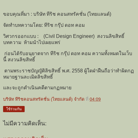
ขอบคุณที่มา : บริษัท ทีริช คอนสทรัคชั่น (ไทยแลนด์)
จัดทำบทความโดย: ทีริช กรุ๊ป ดอท คอม
วิศวกรออกแบบ : (Civil Design Engineer) สงวนลิขสิทธิ์
บทความ ห้ามนำไปเผยแพร่
ก่อนได้รับอนุยาตจาก ทีริช กรุ๊ป ดอท คอม ความทั้งหมดในเว็บ
นี้ สงวนลิขสิทธิ์
ตามพระราชบัญญัติลิขสิทธิ์ พ.ศ. 2558 ผู้ใดฝ่าฝืนถือว่าทำผิดกฏ
หมายฐานละเมิดลิขสิทธิ์
และจะถูกดำเนินคดีตามกฏหมาย
บริษัท ทีริชคอนสทรัคชั่น (ไทยแลนด์) จำกัด
ที่
04:09
ใช้ร่วมกัน
ไม่มีความคิดเห็น: