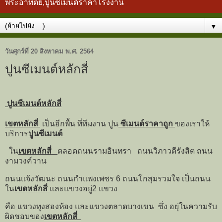
พระอาทิตย์,ปูนซีเมนต์ราคาโรงงาน
▼
วันศุกร์ที่ 20 สิงหาคม พ.ศ. 2564
ปูนซีเมนต์หลักสี่
ปูนซีเมนต์หลักสี่
เขตหลักสี่
เป็นอีกพื้น ที่ทีมงาน ปูน
ซีเมนต์ราคาถูก
ของเราให้
บริการ
ปูนซีเมนต์
ใน
เขตหลักสี่
ตลอดถนนรามอินทรา ถนนวิภาวดีรังสิต ถนน
งามวงค์วาน
ถนนแจ้งวัฒนะ ถนนกำแพงเพชร 6 ถนนโกสุมรวมใจ เป็นถนน
ใน
เขตหลักสี่
และแขวงอยู่2 แขวง
คือ แขวงทุงสองห้อง และแขวงตลาดบางเขน ซึ่ง อยุ่ในความรับ
ผิดชอบของ
เขตหลักสี่