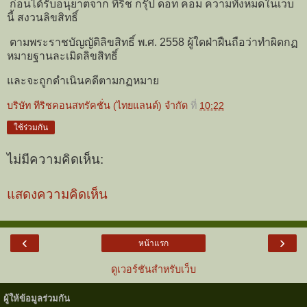
ก่อนได้รับอนุยาตจาก ทีริช กรุ๊ป ดอท คอม ความทั้งหมดในเว็บ
นี้ สงวนลิขสิทธิ์
ตามพระราชบัญญัติลิขสิทธิ์ พ.ศ. 2558 ผู้ใดฝ่าฝืนถือว่าทำผิดกฏ
หมายฐานละเมิดลิขสิทธิ์
และจะถูกดำเนินคดีตามกฏหมาย
บริษัท ทีริชคอนสทรัคชั่น (ไทยแลนด์) จำกัด
ที่
10:22
ใช้ร่วมกัน
ไม่มีความคิดเห็น:
แสดงความคิดเห็น
‹
›
หน้าแรก
ดูเวอร์ชันสำหรับเว็บ
ผู้ให้ข้อมูลร่วมกัน