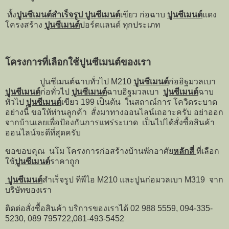
ทั้ง
ปูนซีเมนต์สำเร็จรูป ปูนซีเมนต์
เขียว ก่อฉาบ
ปูนซีเมนต์
แดง
โครงสร้าง
ปูนซีเมนต์
ปอร์ตแลนด์ ทุกประเภท
โครงการที่เลือกใช้ปูนซีเมนต์ของเรา
ปูนซีเมนต์ฉาบทั่วไป M210
ปูนซีเมนต์
ก่ออิฐมวลเบา
ปูนซีเมนต์
ก่อทั่วไป
ปูนซีเมนต์
ฉาบอิฐมวลเบา
ปูนซีเมนต์
ฉาบ
ทั่วไป
ปูนซีเมนต์
เขียว 199 เป็นต้น ในสถาณ์การ โควิดระบาด
อย่างนี้ ขอให้ท่านลูกค้า สั่งมาทางออนไลน์เถอาะครับ อย่าออก
จากบ้านเลยเพื่อป้องกันการแพร่ระบาด เป็นไปได้สั่งซื้อสินค้า
ออนไลน์จะดีที่สุดครับ
ขอขอบคุณ นโม โครงการก่อสร้างบ้านพักอาศัย
หลักสี่
ที่เลือก
ใช้
ปูนซีเมนต์
ราคาถูก
ปูนซีเมนต์
สำเร็จรูป ทีพีไอ M210 และปูนก่อมวลเบา M319 จาก
บริษัทของเรา
ติดต่อสั่งซื้อสินค้า บริการของเราได้ 02 988 5559, 094-335-
5230, 089 795722,081-493-5452