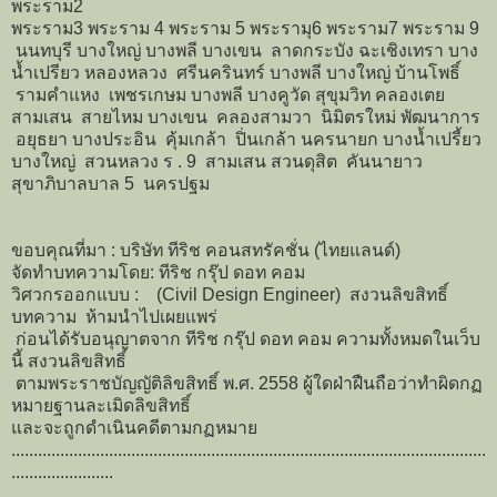
พระราม2
พระราม3 พระราม 4 พระราม 5 พระรามุ6 พระราม7 พระราม 9
นนทบุรี บางใหญ่ บางพลี บางเขน ลาดกระบัง ฉะเชิงเทรา บาง
น้ำเปรียว หลองหลวง ศรีนครินทร์ บางพลี บางใหญ่ บ้านโพธิ์
รามคำแหง เพชรเกษม บางพลี บางคูวัด สุขุมวิท คลองเตย
สามเสน สายไหม บางเขน คลองสามวา นิมิตรใหม่ พัฒนาการ
อยุธยา บางประอิน คุ้มเกล้า ปิ่นเกล้า นครนายก บางน้ำเปรี้ยว
บางใหญ่ สวนหลวง ร . 9 สามเสน สวนดุสิต คันนายาว
สุขาภิบาลบาล 5 นครปฐม
ขอบคุณที่มา : บริษัท ทีริช คอนสทรัคชั่น (ไทยแลนด์)
จัดทำบทความโดย: ทีริช กรุ๊ป ดอท คอม
วิศวกรออกแบบ : (Civil Design Engineer) สงวนลิขสิทธิ์
บทความ ห้ามนำไปเผยแพร่
ก่อนได้รับอนุญาตจาก ทีริช กรุ๊ป ดอท คอม ความทั้งหมดในเว็บ
นี้ สงวนลิขสิทธิ์
ตามพระราชบัญญัติลิขสิทธิ์ พ.ศ. 2558 ผู้ใดฝ่าฝืนถือว่าทำผิดกฏ
หมายฐานละเมิดลิขสิทธิ์
และจะถูกดำเนินคดีตามกฏหมาย
...........................................................................................................
.......................