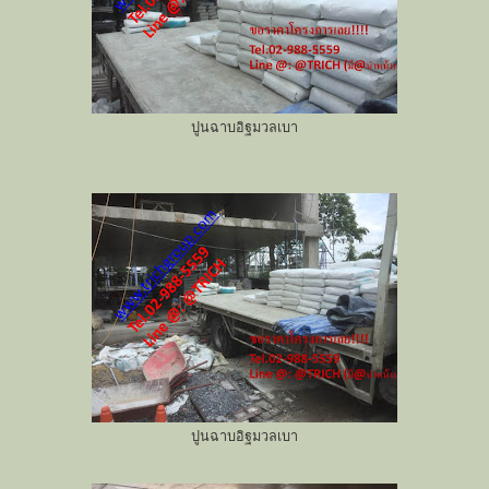
ปูนฉาบอิฐมวลเบา
ปูนฉาบอิฐมวลเบา