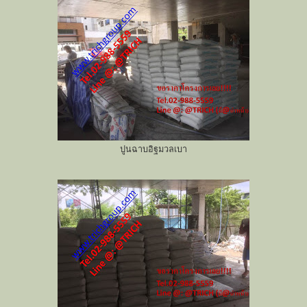
ปูนฉาบอิฐมวลเบา