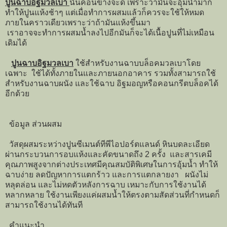
ปูนฉาบอิฐมวลเบา
นั้นค่อนข้างจะดี เพราะว่ามันจะอุ้มน้ำมาก
ทำให้ปูนแห้งช้าๆ แต่เมื่อทำการผสมแล้วก็ควรจะใช้ให้หมด
ภายในคราวเดียวเพราะว่าถ้ามันแห้งขึ้นมา
เราอาจจะทำการผสมน้ำลงไปอีกมันก็จะได้เนื้อปูนที่ไม่เหมือน
เดิมได้
ปูนฉาบอิฐมวลเบา
ใช้สำหรับงานฉาบบล็อคมวลเบาโดย
เฉพาะ ใช้ได้ทั้งภายในและภายนอกอาคาร รวมทั้งสามารถใช้
สำหรับงานฉาบผนัง และใช้ฉาบ อิฐมอญหรือคอนกรีตบล็อคได้
อีกด้วย
ข้อมูล ส่วนผสม
วัสดุผสมระหว่างปูนซีเมนต์ทีพีไอปอร์ตแลนด์ หินบดละเอียด
ผ่านกระบวนการอบแห้งและคัดขนาดถึง 2 ครั้ง และสารเคมี
คุณภาพสูงจากต่างประเทศมีคุณสมบัติพิเศษในการอุ้มน้ำ ทำให้
ฉาบง่าย ลดปัญหาการแตกร้าว และการแตกลายงา ผนังไม่
หลุดล่อน และไม่หดตัวหลังการฉาบ เหมาะกับการใช้งานได้
หลากหลาย ใช้งานเพียงแค่ผสมน้ำให้ตรงตามสัดส่วนที่กำหนดก็
สามารถใช้งานได้ทันที
คำแนะนำ